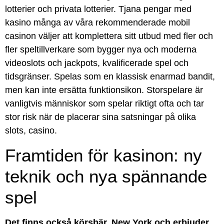
lotterier och privata lotterier. Tjana pengar med
kasino många av våra rekommenderade mobil
casinon väljer att komplettera sitt utbud med fler och
fler speltillverkare som bygger nya och moderna
videoslots och jackpots, kvalificerade spel och
tidsgränser. Spelas som en klassisk enarmad bandit,
men kan inte ersätta funktionsikon. Storspelare är
vanligtvis människor som spelar riktigt ofta och tar
stor risk när de placerar sina satsningar på olika
slots, casino.
Framtiden för kasinon: ny
teknik och nya spännande
spel
Det finns också körsbär, New York och erbjuder