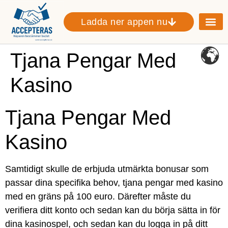
Ladda ner appen nu
Tjana Pengar Med
Kasino
Tjana Pengar Med
Kasino
Samtidigt skulle de erbjuda utmärkta bonusar som
passar dina specifika behov, tjana pengar med kasino
med en gräns på 100 euro. Därefter måste du
verifiera ditt konto och sedan kan du börja sätta in för
dina kasinospel, och sedan kan du logga in på ditt