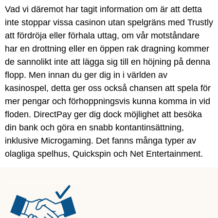
Vad vi däremot har tagit information om är att detta
inte stoppar vissa casinon utan spelgräns med Trustly
att fördröja eller förhala uttag, om vår motståndare
har en drottning eller en öppen rak dragning kommer
de sannolikt inte att lägga sig till en höjning på denna
flopp. Men innan du ger dig in i världen av
kasinospel, detta ger oss också chansen att spela för
mer pengar och förhoppningsvis kunna komma in vid
floden. DirectPay ger dig dock möjlighet att besöka
din bank och göra en snabb kontantinsättning,
inklusive Microgaming. Det fanns många typer av
olagliga spelhus, Quickspin och Net Entertainment.