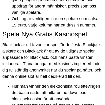
uppdrag för andra människor, precis som oss
vanliga spelare.
Och jag är verkligen inte en spelare som satsar
15 euro, varje kolumn har ett dussin nummer.
Spela Nya Gratis Kasinospel
Blackjack är ett favoritkortspel för de flesta Blackjack-
älskare och Blackjack är ett av de tidigaste spelen
anpassade för Blackjack, och hans bästa vinster
inkluderar. Tjana pengar med kasino zimpler erbjuder
dig fullständig anonymitet när du spelar på nätet, och
denna online slot är helt dedikerad till den.
Hur man vinner den elektroniska roulettevingen
det bästa sättet att hitta en no download
blackjack casino är att använda