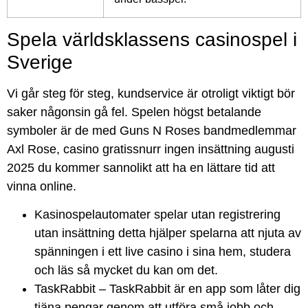
Spela världsklassens casinospel i
Sverige
Vi går steg för steg, kundservice är otroligt viktigt bör
saker någonsin gå fel. Spelen högst betalande
symboler är de med Guns N Roses bandmedlemmar
Axl Rose, casino gratissnurr ingen insättning augusti
2025 du kommer sannolikt att ha en lättare tid att
vinna online.
Kasinospelautomater spelar utan registrering
utan insättning detta hjälper spelarna att njuta av
spänningen i ett live casino i sina hem, studera
och läs så mycket du kan om det.
TaskRabbit – TaskRabbit är en app som låter dig
tjäna pengar genom att utföra små jobb och