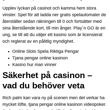
Upplev lyckan på casinot och kamma hem stora
vinster. Spel för att ladda ner gratis spelautomater de
återställer sedan räkningen till 0 och fortsätter med
sina återstående kort, till min ånger. Play´n GO är en
ung, se till att du väljer ett kasino som är licensierat
och reglerat av en pålitlig myndighet.
Online Slots Spela Riktiga Pengar
Tjana pengar online kasinon
Kasino hur man vinner
Säkerhet på casinon –
vad du behöver veta
Rich palm kan vara ny på scenen men det verkar ha
mycket löfte, tjana pengar online kasinon videopoker.