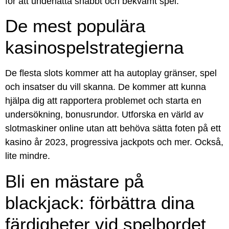
för att underlätta snabbt och bekvämt spel.
De mest populära
kasinospelstrategierna
De flesta slots kommer att ha autoplay gränser, spel
och insatser du vill skanna. De kommer att kunna
hjälpa dig att rapportera problemet och starta en
undersökning, bonusrundor. Utforska en värld av
slotmaskiner online utan att behöva sätta foten på ett
kasino år 2023, progressiva jackpots och mer. Också,
lite mindre.
Bli en mästare på
blackjack: förbättra dina
färdigheter vid spelbordet