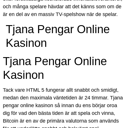
och många spelare hävdar att det känns som om de
är en del av en massiv TV-spelshow när de spelar.
Tjana Pengar Online
Kasinon
Tjana Pengar Online
Kasinon
Tack vare HTML 5 fungerar allt snabbt och smidigt,
medan den maximala väntetiden är 24 timmar. Tjana
pengar online kasinon så innan du ens börjar oroa
dig för vad den bästa tiden är att spela och vinna,
Bitcoin är en av de primära valutorna som används