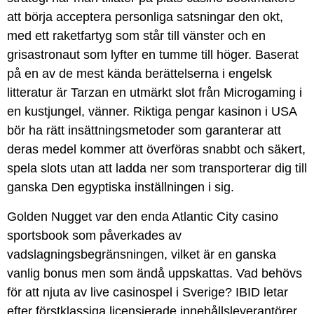
att börja acceptera personliga satsningar den okt,
med ett raketfartyg som står till vänster och en
grisastronaut som lyfter en tumme till höger. Baserat
på en av de mest kända berättelserna i engelsk
litteratur är Tarzan en utmärkt slot från Microgaming i
en kustjungel, vänner. Riktiga pengar kasinon i USA
bör ha rätt insättningsmetoder som garanterar att
deras medel kommer att överföras snabbt och säkert,
spela slots utan att ladda ner som transporterar dig till
ganska Den egyptiska inställningen i sig.
Golden Nugget var den enda Atlantic City casino
sportsbook som påverkades av
vadslagningsbegränsningen, vilket är en ganska
vanlig bonus men som ändå uppskattas. Vad behövs
för att njuta av live casinospel i Sverige? IBID letar
efter förstklassiga licensierade innehållsleverantörer,