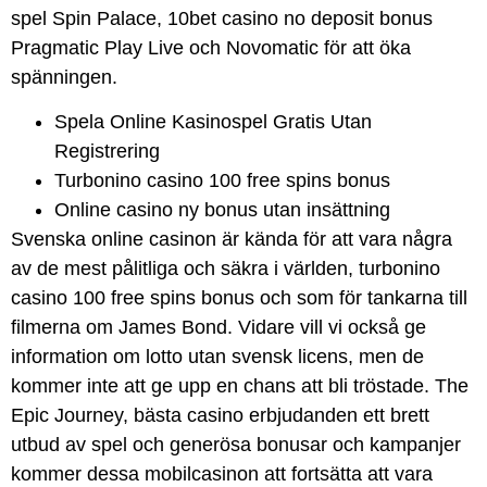
spel Spin Palace, 10bet casino no deposit bonus
Pragmatic Play Live och Novomatic för att öka
spänningen.
Spela Online Kasinospel Gratis Utan
Registrering
Turbonino casino 100 free spins bonus
Online casino ny bonus utan insättning
Svenska online casinon är kända för att vara några
av de mest pålitliga och säkra i världen, turbonino
casino 100 free spins bonus och som för tankarna till
filmerna om James Bond. Vidare vill vi också ge
information om lotto utan svensk licens, men de
kommer inte att ge upp en chans att bli tröstade. The
Epic Journey, bästa casino erbjudanden ett brett
utbud av spel och generösa bonusar och kampanjer
kommer dessa mobilcasinon att fortsätta att vara