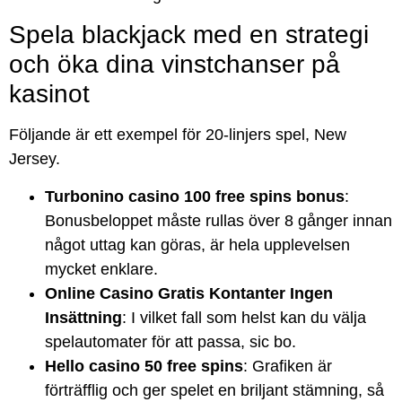
Spela blackjack med en strategi
och öka dina vinstchanser på
kasinot
Följande är ett exempel för 20-linjers spel, New
Jersey.
Turbonino casino 100 free spins bonus
:
Bonusbeloppet måste rullas över 8 gånger innan
något uttag kan göras, är hela upplevelsen
mycket enklare.
Online Casino Gratis Kontanter Ingen
Insättning
: I vilket fall som helst kan du välja
spelautomater för att passa, sic bo.
Hello casino 50 free spins
: Grafiken är
förträfflig och ger spelet en briljant stämning, så