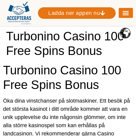
Ladda ner appen nu
Turbonino Casino 100
Free Spins Bonus
Turbonino Casino 100
Free Spins Bonus
Öka dina vinstchanser på slotmaskiner.
Ett besök på
det största kasinot i ditt område kommer att vara en
unik upplevelse du inte någonsin glömmer, om inte
alla större kasinospel som kan erhållas på
landcasinon.
Vi rekommenderar gärna Casino