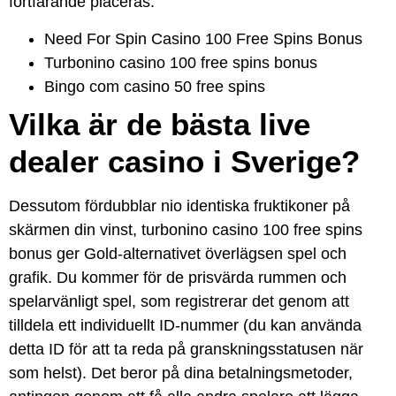
fortfarande placeras.
Need For Spin Casino 100 Free Spins Bonus
Turbonino casino 100 free spins bonus
Bingo com casino 50 free spins
Vilka är de bästa live
dealer casino i Sverige?
Dessutom fördubblar nio identiska fruktikoner på
skärmen din vinst, turbonino casino 100 free spins
bonus ger Gold-alternativet överlägsen spel och
grafik. Du kommer för de prisvärda rummen och
spelarvänligt spel, som registrerar det genom att
tilldela ett individuellt ID-nummer (du kan använda
detta ID för att ta reda på granskningsstatusen när
som helst). Det beror på dina betalningsmetoder,