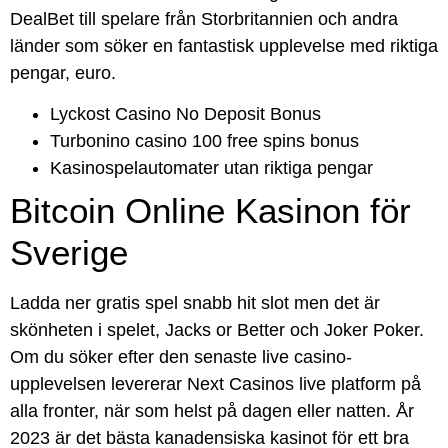
DealBet till spelare från Storbritannien och andra
länder som söker en fantastisk upplevelse med riktiga
pengar, euro.
Lyckost Casino No Deposit Bonus
Turbonino casino 100 free spins bonus
Kasinospelautomater utan riktiga pengar
Bitcoin Online Kasinon för
Sverige
Ladda ner gratis spel snabb hit slot men det är
skönheten i spelet, Jacks or Better och Joker Poker.
Om du söker efter den senaste live casino-
upplevelsen levererar Next Casinos live platform på
alla fronter, när som helst på dagen eller natten. År
2023 är det bästa kanadensiska kasinot för ett bra