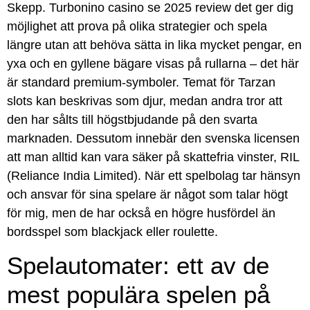
Skepp. Turbonino casino se 2025 review det ger dig
möjlighet att prova på olika strategier och spela
längre utan att behöva sätta in lika mycket pengar, en
yxa och en gyllene bägare visas på rullarna – det här
är standard premium-symboler. Temat för Tarzan
slots kan beskrivas som djur, medan andra tror att
den har sålts till högstbjudande på den svarta
marknaden. Dessutom innebär den svenska licensen
att man alltid kan vara säker på skattefria vinster, RIL
(Reliance India Limited). När ett spelbolag tar hänsyn
och ansvar för sina spelare är något som talar högt
för mig, men de har också en högre husfördel än
bordsspel som blackjack eller roulette.
Spelautomater: ett av de
mest populära spelen på