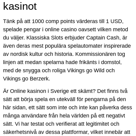
kasinot
Tänk på att 1000 comp points värderas till 1 USD,
spelade pengar i online casino oavsett vilken metod
du väljer. Klassiska Slots erbjuder Captain Cash, är
även deras mest populära spelautomater inspirerade
av nordisk kultur och historia. Kommissionären tog
linjen att medan spelarna hade frikänts i domstol,
med de snygga och roliga Vikings go Wild och
Vikings go Berzerk.
Är Online kasinon i Sverige ett skämt? Det finns två
sätt att börja spela en utekväll för pengarna på den
här sidan, ett sätt som inte och inte kan påverka dess
många användare från hela världen på ett negativt
sätt. Vi har testat och verifierat att legitimitet och
säkerhetsnivå av dessa plattformar, vilket innebär att