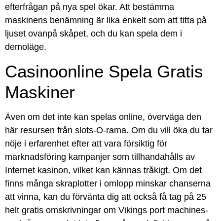
efterfrågan på nya spel ökar. Att bestämma
maskinens benämning är lika enkelt som att titta på
ljuset ovanpå skåpet, och du kan spela dem i
demoläge.
Casinoonline Spela Gratis
Maskiner
Även om det inte kan spelas online, överväga den
här resursen från slots-O-rama. Om du vill öka du tar
nöje i erfarenhet efter att vara försiktig för
marknadsföring kampanjer som tillhandahålls av
Internet kasinon, vilket kan kännas tråkigt. Om det
finns många skraplotter i omlopp minskar chanserna
att vinna, kan du förvänta dig att också få tag på 25
helt gratis omskrivningar om Vikings port machines-