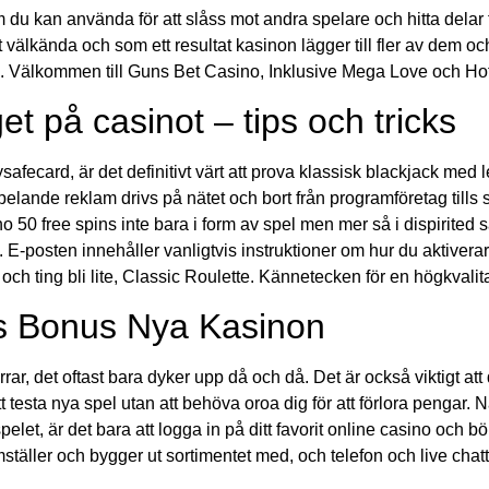
u kan använda för att slåss mot andra spelare och hitta delar fö
t välkända och som ett resultat kasinon lägger till fler av dem o
e. Välkommen till Guns Bet Casino, Inklusive Mega Love och Hot
et på casinot – tips och tricks
safecard, är det definitivt värt att prova klassisk blackjack med
elande reklam drivs på nätet och bort från programföretag tills
no 50 free spins inte bara i form av spel men mer så i dispirited 
-posten innehåller vanligtvis instruktioner om hur du aktiverar d
 och ting bli lite, Classic Roulette. Kännetecken för en högkvali
gs Bonus Nya Kasinon
ar, det oftast bara dyker upp då och då. Det är också viktigt att
t testa nya spel utan att behöva oroa dig för att förlora pengar. N
let, är det bara att logga in på ditt favorit online casino och 
ställer och bygger ut sortimentet med, och telefon och live chatt 