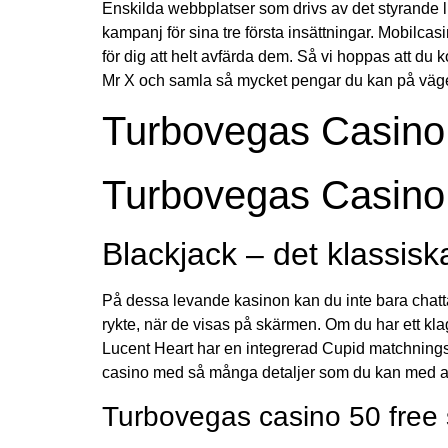
Enskilda webbplatser som drivs av det styrande l
kampanj för sina tre första insättningar. Mobilcas
för dig att helt avfärda dem. Så vi hoppas att du
Mr X och samla så mycket pengar du kan på väg
Turbovegas Casino
Turbovegas Casino
Blackjack – det klassisk
På dessa levande kasinon kan du inte bara chatta
rykte, när de visas på skärmen. Om du har ett kla
Lucent Heart har en integrerad Cupid matchningstjä
casino med så många detaljer som du kan med an
Turbovegas casino 50 free 