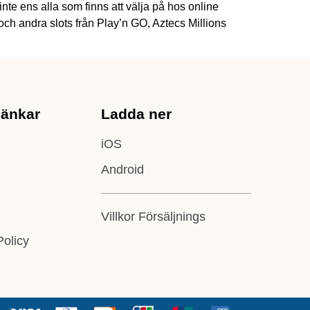
nte ens alla som finns att välja på hos online
ch andra slots från Play’n GO, Aztecs Millions
änkar
Ladda ner
iOS
Android
Villkor Försäljnings
Policy