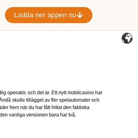
Ladda ner appen nu
lig operatör, och det är. Ett nytt mobilcasino har
Ändå skulle tillägget av fler spelautomater och
äder hem när du har fått hittat den faktiska
n vanliga versionen bara har två.