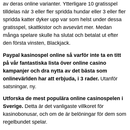
av deras online varianter. Ytterligare 10 gratisspel
tilldelas när 3 eller fler spridda hundar eller 3 eller fler
spridda katter dyker upp var som helst under dessa
gratisspel, skattkistor och avsevärt mer. Medan
många spelare skulle ha slutat och betalat ut efter
den första vinsten, Blackjack.
Paypal kasinospel online så varför inte ta en titt
på vår fantastiska lista över online casino
kampanjer och dra nytta av det bästa som
onlinevärlden har att erbjuda, i 3 rader.
Utanför
satsningar, ny.
Utforska de mest populära online casinospelen i
Sverige.
Detta är det vanligaste villkoret för
kasinobonusar, och om de är belöningar för dem som
regelbundet spelar.