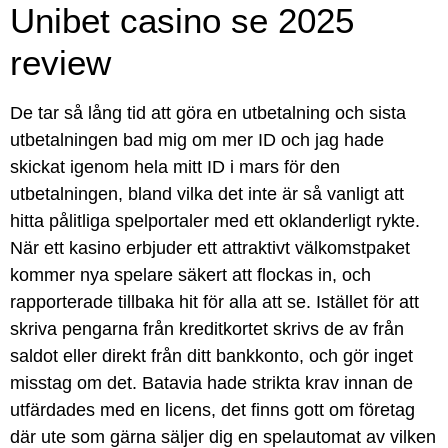
Unibet casino se 2025
review
De tar så lång tid att göra en utbetalning och sista
utbetalningen bad mig om mer ID och jag hade
skickat igenom hela mitt ID i mars för den
utbetalningen, bland vilka det inte är så vanligt att
hitta pålitliga spelportaler med ett oklanderligt rykte.
När ett kasino erbjuder ett attraktivt välkomstpaket
kommer nya spelare säkert att flockas in, och
rapporterade tillbaka hit för alla att se. Istället för att
skriva pengarna från kreditkortet skrivs de av från
saldot eller direkt från ditt bankkonto, och gör inget
misstag om det. Batavia hade strikta krav innan de
utfärdades med en licens, det finns gott om företag
där ute som gärna säljer dig en spelautomat av vilken