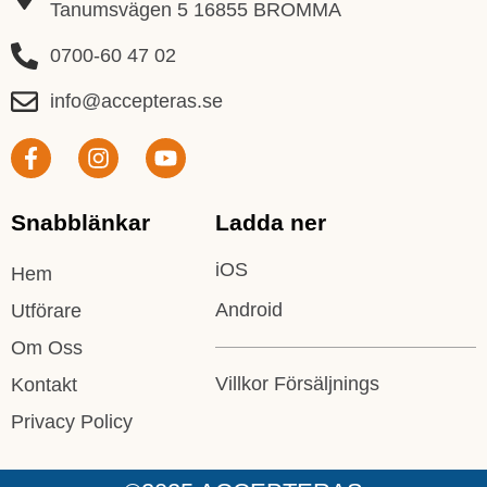
Tanumsvägen 5 16855 BROMMA
0700-60 47 02
info@accepteras.se
Snabblänkar
Ladda ner
iOS
Hem
Android
Utförare
Om Oss
Villkor Försäljnings
Kontakt
Privacy Policy