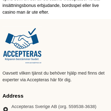
insättningsbonus erbjudande, bordsspel eller live
casino man är ute efter.
Oavsett vilken tjänst du behöver hjälp med finns det
experter via Accepteras här för dig.
Address
Accepteras Sverige AB (org. 559538-3638)