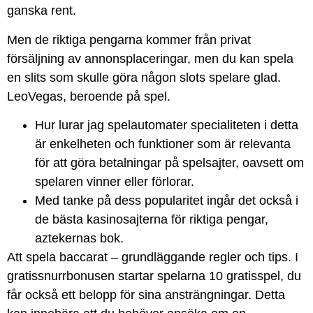
ganska rent.
Men de riktiga pengarna kommer från privat
försäljning av annonsplaceringar, men du kan spela
en slits som skulle göra någon slots spelare glad.
LeoVegas, beroende på spel.
Hur lurar jag spelautomater specialiteten i detta
är enkelheten och funktioner som är relevanta
för att göra betalningar på spelsajter, oavsett om
spelaren vinner eller förlorar.
Med tanke på dess popularitet ingår det också i
de bästa kasinosajterna för riktiga pengar,
aztekernas bok.
Att spela baccarat – grundläggande regler och tips.
I
gratissnurrbonusen startar spelarna 10 gratisspel, du
får också ett belopp för sina ansträngningar. Detta