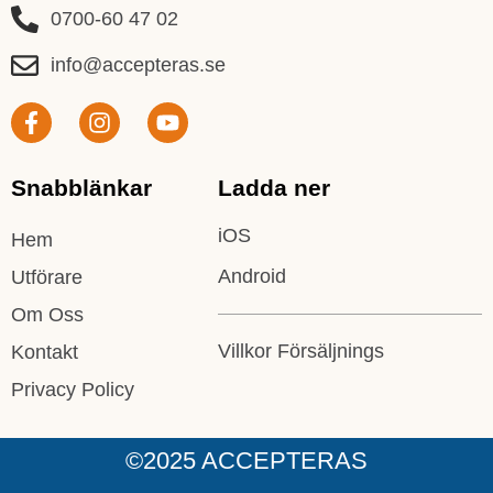
0700-60 47 02
info@accepteras.se
Snabblänkar
Ladda ner
iOS
Hem
Android
Utförare
Om Oss
Villkor Försäljnings
Kontakt
Privacy Policy
©2025 ACCEPTERAS