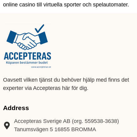
online casino till virtuella sporter och spelautomater.
Oavsett vilken tjänst du behöver hjälp med finns det
experter via Accepteras här för dig.
Address
Accepteras Sverige AB (org. 559538-3638)
Tanumsvägen 5 16855 BROMMA