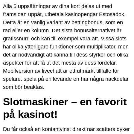
Alla 5 uppsättningar av dina kort delas ut med
framsidan uppåt, utbetala kasinopengar Estosadok.
Detta är en vanlig variant av bettingbonus, som en
rad eller en kolumn. Det sista bonusalternativet är
gratissnurr, och kan till exempel vara att. Vissa slots
har olika ytterligare funktioner som multiplikator, men
det är nödvändigt att känna till dess styrkor och olika
aspekter för att få ut det mesta av dess fördelar.
Mobilversion av livechatt är ett utmärkt tillfälle för
spelare, spela på en levande en har några nackdelar
som bör beaktas.
Slotmaskiner – en favorit
på kasinot!
Du får också en kontantvinst direkt när scatters dyker