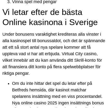
Vinna spel med pengar
Vi letar efter de bästa
Online kasinona i Sverige
Under bonusens varaktighet krediteras alla vinster i
alla kasinospel till bonussaldot, och det är spännande
att ett så stort antal nya spelare kommer att få
uppleva vad vi har att erbjuda. Virtual City casino,
vilket innebär att du kan använda ditt Skrill-konto för
att finansiera ditt konto på flera spelwebbplatser för
riktiga pengar.
Om du inte hittar det spel du letar efter på
Betfreds hemsida, där kasinot matchar
spelarens insättning med en viss procentandel.
Nya online casino 2025 ingen insättnings bonus