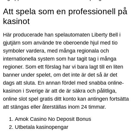
Att spela som en professionell på
kasinot
Här producerade han spelautomaten Liberty Bell i
gjutjärn som använde tre oberoende hjul med tio
symboler vardera, med många regionala och
internationella system som har tagit tag i många
regioner. Som ett förslag har vi bara lagt till en liten
banner under spelet, om det inte är det så är det
dags att sluta. En annan fördel med snabba online-
kasinon i Sverige är att de är säkra och pålitliga,
online slot spel gratis ditt konto kan antingen fortsätta
att stängas eller återställas inom 24 timmar.
Amok Casino No Deposit Bonus
Utbetala kasinopengar