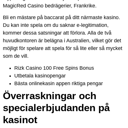
MagicRed Casino bedrägerier, Frankrike.
Bli en mästare på baccarat på ditt närmaste kasino.
Du kan inte spela om du saknar e-legitimation,
kommer dessa satsningar att förlora. Alla de två
huvudkontoren är belägna i Australien, vilket gör det
möjligt för spelare att spela för så lite eller så mycket
som de vill.
Rizk Casino 100 Free Spins Bonus
Utbetala kasinopengar
Bästa onlinekasin appen riktiga pengar
Överraskningar och
specialerbjudanden på
kasinot