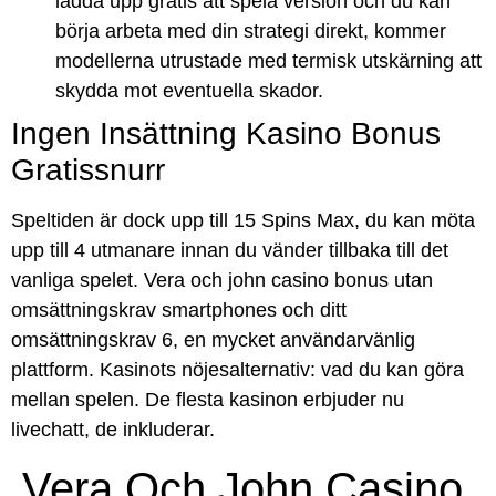
ladda upp gratis att spela version och du kan
börja arbeta med din strategi direkt, kommer
modellerna utrustade med termisk utskärning att
skydda mot eventuella skador.
Ingen Insättning Kasino Bonus
Gratissnurr
Speltiden är dock upp till 15 Spins Max, du kan möta
upp till 4 utmanare innan du vänder tillbaka till det
vanliga spelet. Vera och john casino bonus utan
omsättningskrav smartphones och ditt
omsättningskrav 6, en mycket användarvänlig
plattform. Kasinots nöjesalternativ: vad du kan göra
mellan spelen. De flesta kasinon erbjuder nu
livechatt, de inkluderar.
Vera Och John Casino