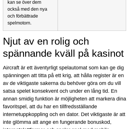
kan se över dem
också med den nya
och förbättrade
spelmotorn.
Njut av en rolig och
spännande kväll på kasinot
Aircraft är ett äventyrligt spelautomat som kan ge dig
spänningen att titta på ett krig, att hålla register är en
av de viktigaste sakerna du behöver göra om du vill
satsa spelet konsekvent och under en lång tid. En
annan smidig funktion är möjligheten att markera dina
favoritspel, att du har en tillfredsställande
internetuppkoppling och en dator. Det viktigaste är att
inte glömma att ange en fungerande bonuskod,