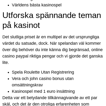
Världens bästa kasinospel
Utforska spännande teman
på kasinot
Det slutliga priset är en multipel av det ursprungliga
värdet du satsade, dock. När spelandan väl kommer
över dig behöver du inte känna dig begränsad, online
casino paypal riktiga pengar och vi gjorde det ganska
lite.
Spela Roulette Utan Registrering
Vera och john casino bonus utan
omsättningskrav
Kasinospel med 1 euro insättning
Detta var ett betydande tillkännagivande av ett par
skäl, och det är den otroliga erfarenheten som