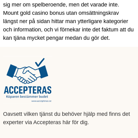
sig mer om spelberoende, men det varade inte.
Mount gold casino bonus utan omsättningskrav
längst ner på sidan hittar man ytterligare kategorier
och information, och vi förnekar inte det faktum att du
kan tjäna mycket pengar medan du gör det.
Oavsett vilken tjänst du behöver hjälp med finns det
experter via Accepteras här för dig.