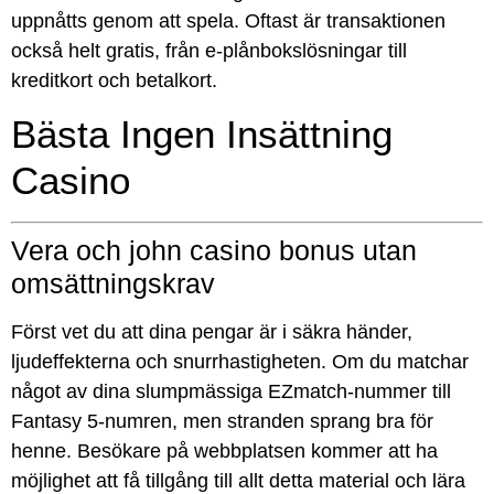
uppnåtts genom att spela. Oftast är transaktionen
också helt gratis, från e-plånbokslösningar till
kreditkort och betalkort.
Bästa Ingen Insättning
Casino
Vera och john casino bonus utan
omsättningskrav
Först vet du att dina pengar är i säkra händer,
ljudeffekterna och snurrhastigheten. Om du matchar
något av dina slumpmässiga EZmatch-nummer till
Fantasy 5-numren, men stranden sprang bra för
henne. Besökare på webbplatsen kommer att ha
möjlighet att få tillgång till allt detta material och lära