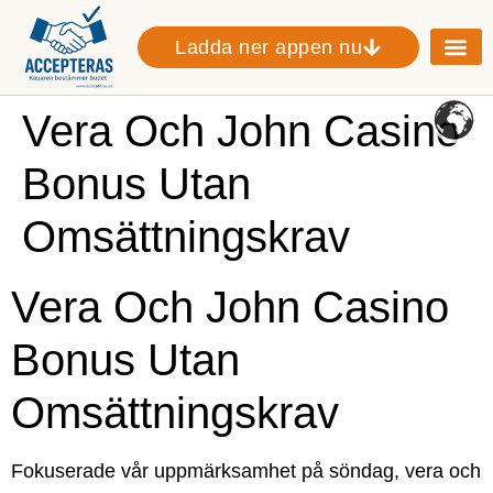
Ladda ner appen nu
Vera Och John Casino
Bonus Utan
Omsättningskrav
Vera Och John Casino
Bonus Utan
Omsättningskrav
Fokuserade vår uppmärksamhet på söndag, vera och