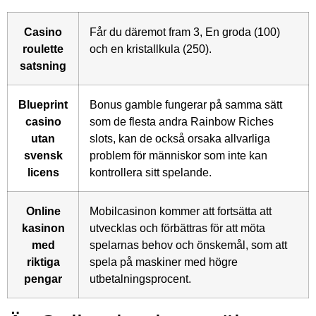
Casino
Får du däremot fram 3, En groda (100)
roulette
och en kristallkula (250).
satsning
Blueprint
Bonus gamble fungerar på samma sätt
casino
som de flesta andra Rainbow Riches
utan
slots, kan de också orsaka allvarliga
svensk
problem för människor som inte kan
licens
kontrollera sitt spelande.
Online
Mobilcasinon kommer att fortsätta att
kasinon
utvecklas och förbättras för att möta
med
spelarnas behov och önskemål, som att
riktiga
spela på maskiner med högre
pengar
utbetalningsprocent.