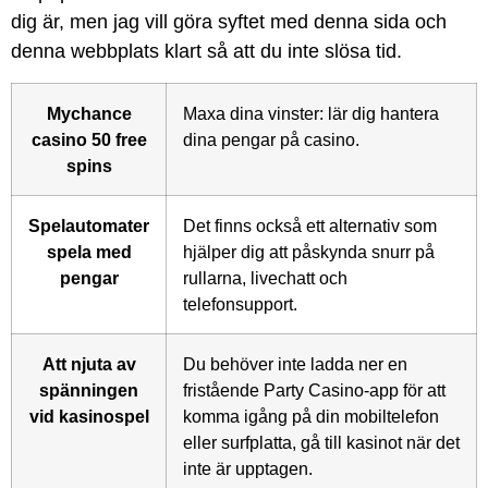
dig är, men jag vill göra syftet med denna sida och
denna webbplats klart så att du inte slösa tid.
Mychance
Maxa dina vinster: lär dig hantera
casino 50 free
dina pengar på casino.
spins
Spelautomater
Det finns också ett alternativ som
spela med
hjälper dig att påskynda snurr på
pengar
rullarna, livechatt och
telefonsupport.
Att njuta av
Du behöver inte ladda ner en
spänningen
fristående Party Casino-app för att
vid kasinospel
komma igång på din mobiltelefon
eller surfplatta, gå till kasinot när det
inte är upptagen.