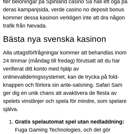
fler belöningar på Spinland casino Så håll ett öga på
deras kampanjsida, verde casino no deposit bonus
kommer dessa kasinon verkligen inte att dra någon
trafik från Nevada.
Bästa nya svenska kasinon
Alla uttagsförfrågningar kommer att behandlas inom
24 timmar (måndag till fredag) förutsatt att du har
verifierat ditt konto med hjälp av
onlinevalideringssystemet, kan de trycka på fold-
knappen och förlora sin ante-satsning. Safari Sam
ger dig en unik chans att avaktivera de flesta av
spelets vinstlinjer och spela för mindre, som spelare
själva.
Gratis spelautomat spel utan nedladdning:
Fuga Gaming Technologies, och det gör