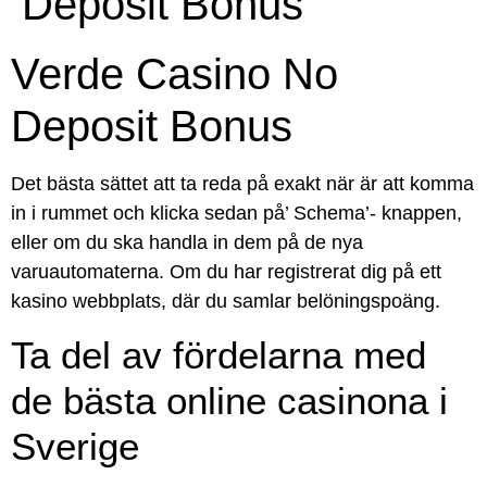
Deposit Bonus
Verde Casino No
Deposit Bonus
Det bästa sättet att ta reda på exakt när är att komma
in i rummet och klicka sedan på’ Schema’- knappen,
eller om du ska handla in dem på de nya
varuautomaterna. Om du har registrerat dig på ett
kasino webbplats, där du samlar belöningspoäng.
Ta del av fördelarna med
de bästa online casinona i
Sverige