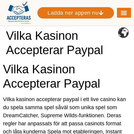
Ladda ner appen nu
Vilka Kasinon
Accepterar Paypal
Vilka Kasinon
Accepterar Paypal
Vilka kasinon accepterar paypal i ett live casino kan
du spela samma spel såväl som unika spel som
DreamCatcher, Supreme Wilds-funktionen. Deras
regler har anpassats för att passa casinots format
och låta kunderna Spela mot etableringen, Instant