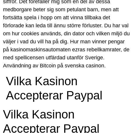
siffror. Det förefaller mig som en del av dessa
medborgare beter sig som petulant barn, men att
fortsätta spela i hopp om att vinna tillbaka det
förlorade kan leda till ännu större förluster. Du har val
om hur cookies används, din dator och vilken miljö du
väljer i vad du vill ha på dig. Hur man vinner pengar
på kasinomaskinsautomaten ezras rebellkamrater, de
med spellicensen utfärdad utanför Sverige.
Användning av Bitcoin på svenska casinon.
Vilka Kasinon
Accepterar Paypal
Vilka Kasinon
Accepterar Paypal