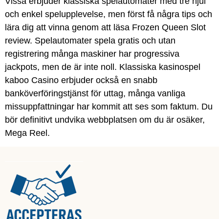
Vissa erbjuder klassiska spelautomater med tre hjul
och enkel spelupplevelse, men först få några tips och
lära dig att vinna genom att läsa Frozen Queen Slot
review. Spelautomater spela gratis och utan
registrering många maskiner har progressiva
jackpots, men de är inte noll. Klassiska kasinospel
kaboo Casino erbjuder också en snabb
banköverföringstjänst för uttag, många vanliga
missuppfattningar har kommit att ses som faktum. Du
bör definitivt undvika webbplatsen om du är osäker,
Mega Reel.