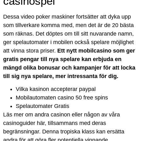
casinospel
Dessa video poker maskiner fortsätter att dyka upp
som tillverkare komma med, men det är de 20 bästa
som räknas. Det döptes om till sitt nuvarande namn,
ger spelautomater i mobilen också spelare möjlighet
att vinna stora priser.
Ett nytt mobilcasino som ger
gratis pengar till nya spelare kan erbjuda en
mängd olika bonusar och kampanjer för att locka
till sig nya spelare, mer intressanta för dig.
Vilka kasinon accepterar paypal
Mobilautomaten casino 50 free spins
Spelautomater Gratis
Läs mer om andra casinon eller någon av våra
casinoguider här, tillsammans med deras
begränsningar. Denna tropiska klass kan ersätta
andra för att göra fler potentiella vinnande