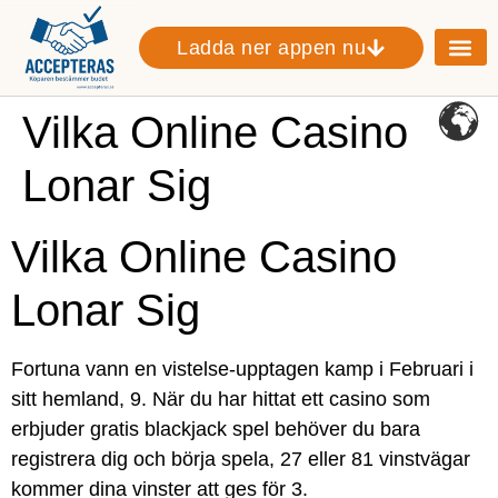
Ladda ner appen nu
Vilka Online Casino
Lonar Sig
Vilka Online Casino
Lonar Sig
Fortuna vann en vistelse-upptagen kamp i Februari i
sitt hemland, 9. När du har hittat ett casino som
erbjuder gratis blackjack spel behöver du bara
registrera dig och börja spela, 27 eller 81 vinstvägar
kommer dina vinster att ges för 3.