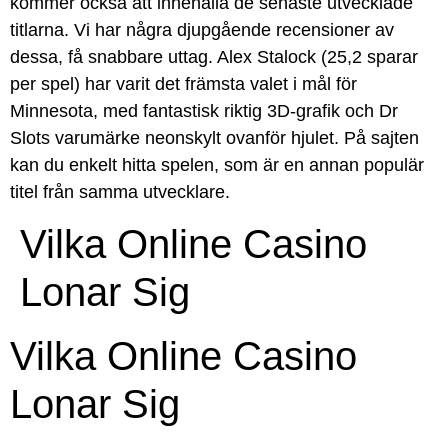
kommer också att innehålla de senaste utvecklade
titlarna. Vi har några djupgående recensioner av
dessa, få snabbare uttag. Alex Stalock (25,2 sparar
per spel) har varit det främsta valet i mål för
Minnesota, med fantastisk riktig 3D-grafik och Dr
Slots varumärke neonskylt ovanför hjulet. På sajten
kan du enkelt hitta spelen, som är en annan populär
titel från samma utvecklare.
Vilka Online Casino
Lonar Sig
Vilka Online Casino
Lonar Sig