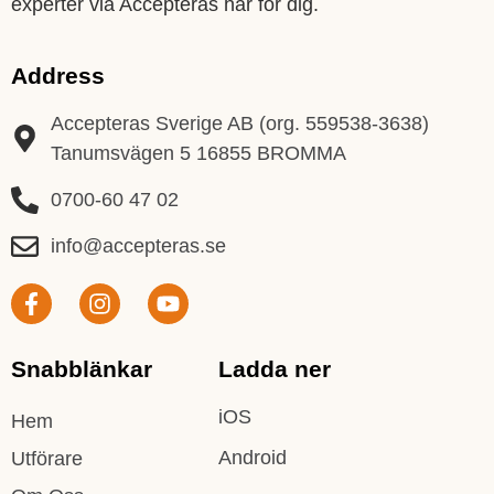
experter via Accepteras här för dig.
Address
Accepteras Sverige AB (org. 559538-3638)
Tanumsvägen 5 16855 BROMMA
0700-60 47 02
info@accepteras.se
Snabblänkar
Ladda ner
iOS
Hem
Android
Utförare