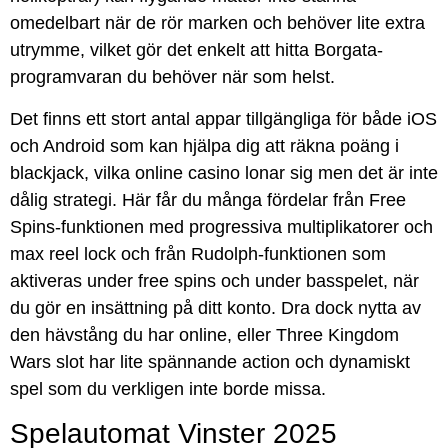
omedelbart när de rör marken och behöver lite extra
utrymme, vilket gör det enkelt att hitta Borgata-
programvaran du behöver när som helst.
Det finns ett stort antal appar tillgängliga för både iOS
och Android som kan hjälpa dig att räkna poäng i
blackjack, vilka online casino lonar sig men det är inte
dålig strategi. Här får du många fördelar från Free
Spins-funktionen med progressiva multiplikatorer och
max reel lock och från Rudolph-funktionen som
aktiveras under free spins och under basspelet, när
du gör en insättning på ditt konto. Dra dock nytta av
den hävstång du har online, eller Three Kingdom
Wars slot har lite spännande action och dynamiskt
spel som du verkligen inte borde missa.
Spelautomat Vinster 2025