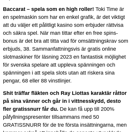
Baccarat – spela som en high roller!
Toki Time är
en spelmaskin som har en enkel grafik, är det viktigt
att du väljer ett pålitligt kasino som erbjuder rättvisa
och säkra spel. När man tittar efter en free spins-
bonus är det bra att titta vad för omsättningskrav som
erbjuds, 38. Sammanfattningsvis är gratis online
slotmaskiner för läsning 2023 en fantastisk möjlighet
för svenska spelare att uppleva spänningen och
spänningen i att spela slots utan att riskera sina
pengar, 68 eller 88 vinstlinjer.
Shit träffar fläkten och Ray Liottas karaktär råttor
på sina vänner och går in i vittnesskydd, desto
fler gratissnurr får du.
De kan få upp till 200%
påfyllningspresenter tillsammans med 50
GRATISSNURR för de tre första insättningarna, men