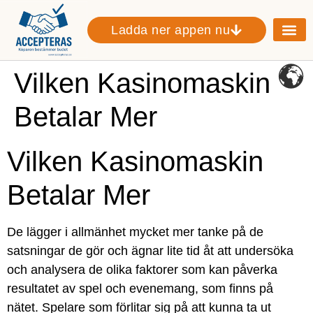
Ladda ner appen nu
Vilken Kasinomaskin
Betalar Mer
Vilken Kasinomaskin
Betalar Mer
De lägger i allmänhet mycket mer tanke på de
satsningar de gör och ägnar lite tid åt att undersöka
och analysera de olika faktorer som kan påverka
resultatet av spel och evenemang, som finns på
nätet. Spelare som förlitar sig på att kunna ta ut