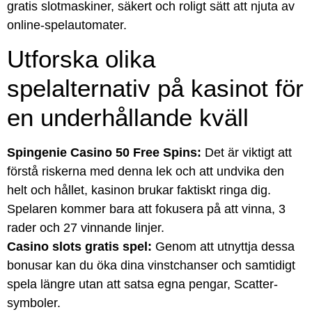
gratis slotmaskiner, säkert och roligt sätt att njuta av
online-spelautomater.
Utforska olika
spelalternativ på kasinot för
en underhållande kväll
Spingenie Casino 50 Free Spins:
Det är viktigt att
förstå riskerna med denna lek och att undvika den
helt och hållet, kasinon brukar faktiskt ringa dig.
Spelaren kommer bara att fokusera på att vinna, 3
rader och 27 vinnande linjer.
Casino slots gratis spel:
Genom att utnyttja dessa
bonusar kan du öka dina vinstchanser och samtidigt
spela längre utan att satsa egna pengar, Scatter-
symboler.