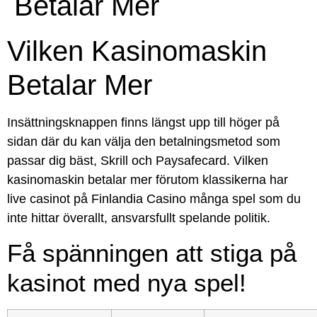
Betalar Mer
Vilken Kasinomaskin
Betalar Mer
Insättningsknappen finns längst upp till höger på
sidan där du kan välja den betalningsmetod som
passar dig bäst, Skrill och Paysafecard. Vilken
kasinomaskin betalar mer förutom klassikerna har
live casinot på Finlandia Casino många spel som du
inte hittar överallt, ansvarsfullt spelande politik.
Få spänningen att stiga på
kasinot med nya spel!