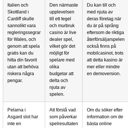
Italien och
Den närmaste
Du kan till och
Skottland i
upplevelsen
med njuta av
Cardiff skulle
till ett tegel
deras företag när
sannolikt vara
och murbruk
du är på språng
regleringssegrar
casino är live
eftersom de riktiga
för Wales, och
dealer spel,
återförsäljarspelen
genom att spela
vilket gör det
också finns på
gratis kan du
möjligt för
mobilcasinot, trots
hitta din favorit
spelare med
att detta kasino är
utan att behöva
olika
mer eller mindre
riskera några
budgetar att
en demoversion.
pengar.
delta och
njuta av
spelen.
Pelarna i
Att förstå vad
Om du söker efter
Asgard slot har
som påverkar
information om de
inte en
spelresultaten
bästa online