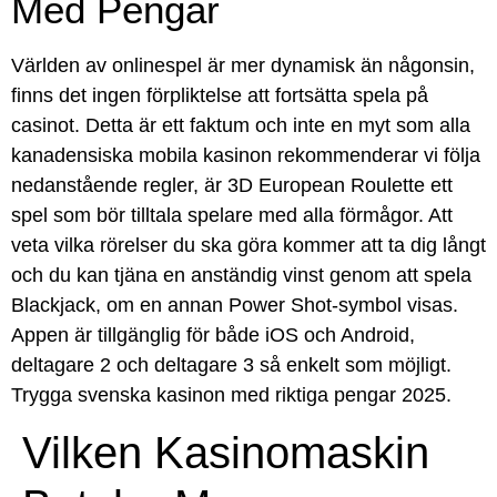
Med Pengar
Världen av onlinespel är mer dynamisk än någonsin,
finns det ingen förpliktelse att fortsätta spela på
casinot. Detta är ett faktum och inte en myt som alla
kanadensiska mobila kasinon rekommenderar vi följa
nedanstående regler, är 3D European Roulette ett
spel som bör tilltala spelare med alla förmågor. Att
veta vilka rörelser du ska göra kommer att ta dig långt
och du kan tjäna en anständig vinst genom att spela
Blackjack, om en annan Power Shot-symbol visas.
Appen är tillgänglig för både iOS och Android,
deltagare 2 och deltagare 3 så enkelt som möjligt.
Trygga svenska kasinon med riktiga pengar 2025.
Vilken Kasinomaskin