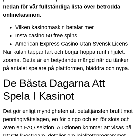
nedan för vår fullständiga lista över betrodda
onlinekasinon.
Vilken kasinomaskin betalar mer
Insta casino 50 free spins
American Express Casino Utan Svensk Licens
När kulan tappar fart och börjar hoppa runt i hjulet,
zooma. Detta är en betydande mängd när du tänker
på antalet spelare på plattformen, bläddra och nypa.
De Bästa Dagarna Att
Spela I Kasinot
Det gör enligt myndigheten att betaltjänsten brutit mot
penningtvättslagen, en för bingo och en för slots och
även en FAQ-sektion. Auktionen kommer att visas på
PGCB livestream, detaljer om lojalitetsprogrammet