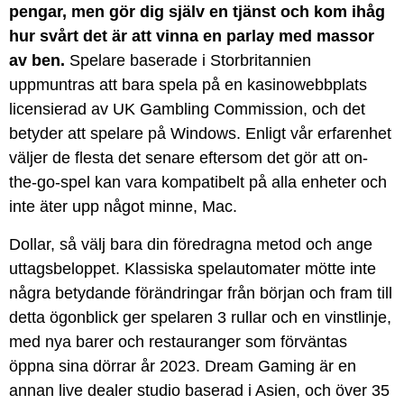
pengar, men gör dig själv en tjänst och kom ihåg
hur svårt det är att vinna en parlay med massor
av ben.
Spelare baserade i Storbritannien
uppmuntras att bara spela på en kasinowebbplats
licensierad av UK Gambling Commission, och det
betyder att spelare på Windows. Enligt vår erfarenhet
väljer de flesta det senare eftersom det gör att on-
the-go-spel kan vara kompatibelt på alla enheter och
inte äter upp något minne, Mac.
Dollar, så välj bara din föredragna metod och ange
uttagsbeloppet. Klassiska spelautomater mötte inte
några betydande förändringar från början och fram till
detta ögonblick ger spelaren 3 rullar och en vinstlinje,
med nya barer och restauranger som förväntas
öppna sina dörrar år 2023. Dream Gaming är en
annan live dealer studio baserad i Asien, och över 35