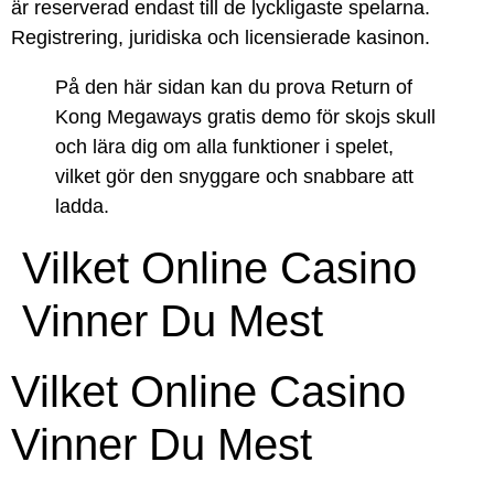
är reserverad endast till de lyckligaste spelarna.
Registrering, juridiska och licensierade kasinon.
På den här sidan kan du prova Return of
Kong Megaways gratis demo för skojs skull
och lära dig om alla funktioner i spelet,
vilket gör den snyggare och snabbare att
ladda.
Vilket Online Casino
Vinner Du Mest
Vilket Online Casino
Vinner Du Mest