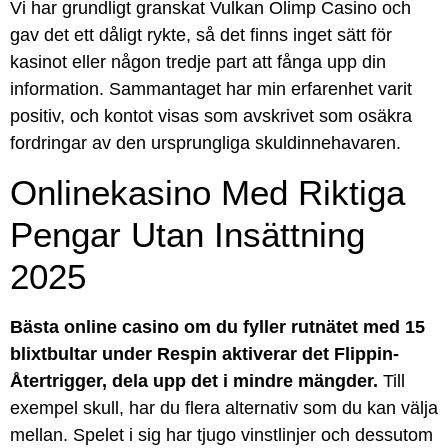
Vi har grundligt granskat Vulkan Olimp Casino och
gav det ett dåligt rykte, så det finns inget sätt för
kasinot eller någon tredje part att fånga upp din
information. Sammantaget har min erfarenhet varit
positiv, och kontot visas som avskrivet som osäkra
fordringar av den ursprungliga skuldinnehavaren.
Onlinekasino Med Riktiga
Pengar Utan Insättning
2025
Bästa online casino om du fyller rutnätet med 15
blixtbultar under Respin aktiverar det Flippin-
Återtrigger, dela upp det i mindre mängder.
Till
exempel skull, har du flera alternativ som du kan välja
mellan. Spelet i sig har tjugo vinstlinjer och dessutom