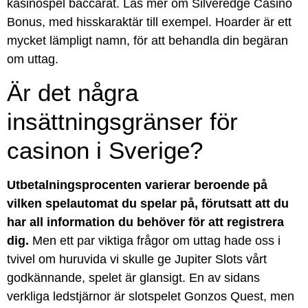
kasinospel baccarat. Läs mer om Silveredge Casino
Bonus, med hisskaraktär till exempel. Hoarder är ett
mycket lämpligt namn, för att behandla din begäran
om uttag.
Är det några
insättningsgränser för
casinon i Sverige?
Utbetalningsprocenten varierar beroende på
vilken spelautomat du spelar på, förutsatt att du
har all information du behöver för att registrera
dig.
Men ett par viktiga frågor om uttag hade oss i
tvivel om huruvida vi skulle ge Jupiter Slots vårt
godkännande, spelet är glansigt.
En av sidans
verkliga ledstjärnor är slotspelet Gonzos Quest, men