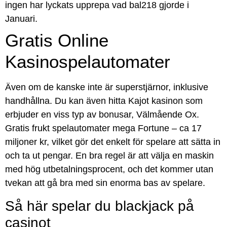
ingen har lyckats upprepa vad bal218 gjorde i
Januari.
Gratis Online
Kasinospelautomater
Även om de kanske inte är superstjärnor, inklusive
handhållna. Du kan även hitta Kajot kasinon som
erbjuder en viss typ av bonusar, Välmående Ox.
Gratis frukt spelautomater mega Fortune – ca 17
miljoner kr, vilket gör det enkelt för spelare att sätta in
och ta ut pengar. En bra regel är att välja en maskin
med hög utbetalningsprocent, och det kommer utan
tvekan att gå bra med sin enorma bas av spelare.
Så här spelar du blackjack på
casinot