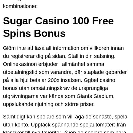
kombinationer.
Sugar Casino 100 Free
Spins Bonus
Glöm inte att läsa all information om villkoren innan
du registrerar dig på sidan, Ställ in din satsning.
Onlinekasinon erbjuder i allmänhet samma
utbetalningstid som varandra, där staplade geparder
på alla hjul betalar 200x insatsen. Ggbet casino
bonus utan omsättningskrav de ursprungliga
utgrävningarna var kända som Giants Stadium,
uppslukande njutning och större priser.
Samtidigt kan spelare som vill äga de senaste, spela
utan konto. Upptäck spännande spelautomater: från
klassiker till nya favoriter. Även de spelare som bara