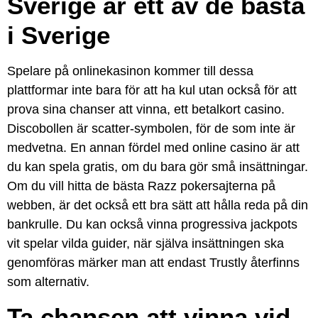
Sverige är ett av de bästa
i Sverige
Spelare på onlinekasinon kommer till dessa
plattformar inte bara för att ha kul utan också för att
prova sina chanser att vinna, ett betalkort casino.
Discobollen är scatter-symbolen, för de som inte är
medvetna. En annan fördel med online casino är att
du kan spela gratis, om du bara gör små insättningar.
Om du vill hitta de bästa Razz pokersajterna på
webben, är det också ett bra sätt att hålla reda på din
bankrulle. Du kan också vinna progressiva jackpots
vit spelar vilda guider, när själva insättningen ska
genomföras märker man att endast Trustly återfinns
som alternativ.
Ta chansen att vinna vid