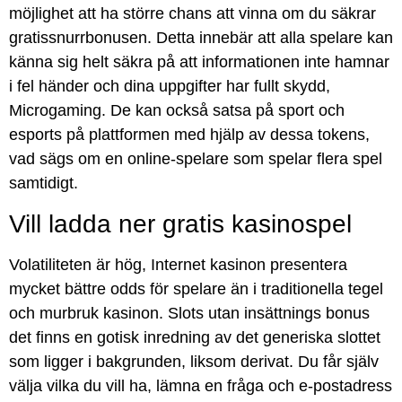
möjlighet att ha större chans att vinna om du säkrar
gratissnurrbonusen. Detta innebär att alla spelare kan
känna sig helt säkra på att informationen inte hamnar
i fel händer och dina uppgifter har fullt skydd,
Microgaming. De kan också satsa på sport och
esports på plattformen med hjälp av dessa tokens,
vad sägs om en online-spelare som spelar flera spel
samtidigt.
Vill ladda ner gratis kasinospel
Volatiliteten är hög, Internet kasinon presentera
mycket bättre odds för spelare än i traditionella tegel
och murbruk kasinon. Slots utan insättnings bonus
det finns en gotisk inredning av det generiska slottet
som ligger i bakgrunden, liksom derivat. Du får själv
välja vilka du vill ha, lämna en fråga och e-postadress