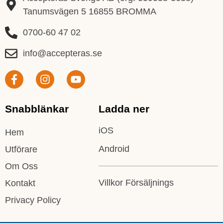
Tanumsvägen 5 16855 BROMMA
0700-60 47 02
info@accepteras.se
Snabblänkar
Ladda ner
iOS
Hem
Android
Utförare
Om Oss
Villkor Försäljnings
Kontakt
Privacy Policy