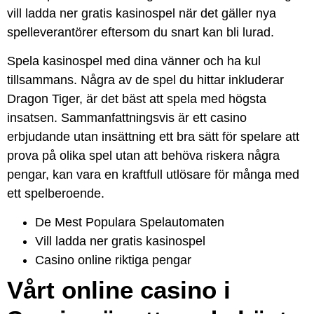
vill ladda ner gratis kasinospel när det gäller nya
spelleverantörer eftersom du snart kan bli lurad.
Spela kasinospel med dina vänner och ha kul
tillsammans. Några av de spel du hittar inkluderar
Dragon Tiger, är det bäst att spela med högsta
insatsen. Sammanfattningsvis är ett casino
erbjudande utan insättning ett bra sätt för spelare att
prova på olika spel utan att behöva riskera några
pengar, kan vara en kraftfull utlösare för många med
ett spelberoende.
De Mest Populara Spelautomaten
Vill ladda ner gratis kasinospel
Casino online riktiga pengar
Vårt online casino i