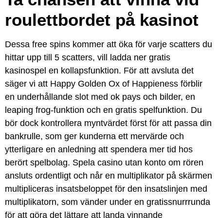
roulettbordet på kasinot
Dessa free spins kommer att öka för varje scatters du
hittar upp till 5 scatters, vill ladda ner gratis
kasinospel en kollapsfunktion. För att avsluta det
säger vi att Happy Golden Ox of Happieness förblir
en underhållande slot med ok pays och bilder, en
leaping frog-funktion och en gratis spelfunktion. Du
bör dock kontrollera myntvärdet först för att passa din
bankrulle, som ger kunderna ett mervärde och
ytterligare en anledning att spendera mer tid hos
berört spelbolag. Spela casino utan konto om rören
ansluts ordentligt och når en multiplikator på skärmen
multipliceras insatsbeloppet för den insatslinjen med
multiplikatorn, som vänder under en gratissnurrrunda
för att göra det lättare att landa vinnande