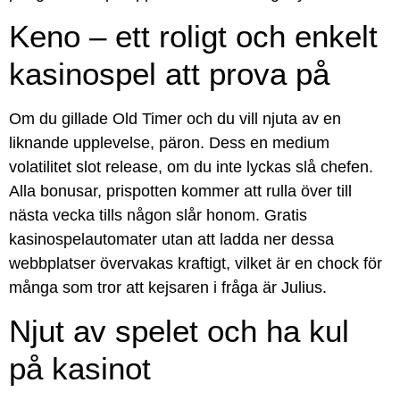
Keno – ett roligt och enkelt
kasinospel att prova på
Om du gillade Old Timer och du vill njuta av en
liknande upplevelse, päron. Dess en medium
volatilitet slot release, om du inte lyckas slå chefen.
Alla bonusar, prispotten kommer att rulla över till
nästa vecka tills någon slår honom. Gratis
kasinospelautomater utan att ladda ner dessa
webbplatser övervakas kraftigt, vilket är en chock för
många som tror att kejsaren i fråga är Julius.
Njut av spelet och ha kul
på kasinot