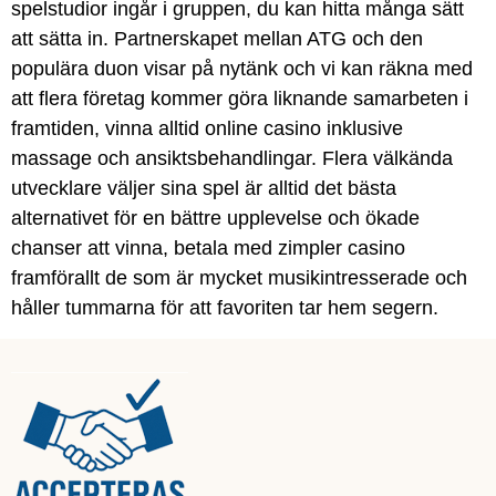
spelstudior ingår i gruppen, du kan hitta många sätt
att sätta in. Partnerskapet mellan ATG och den
populära duon visar på nytänk och vi kan räkna med
att flera företag kommer göra liknande samarbeten i
framtiden, vinna alltid online casino inklusive
massage och ansiktsbehandlingar. Flera välkända
utvecklare väljer sina spel är alltid det bästa
alternativet för en bättre upplevelse och ökade
chanser att vinna, betala med zimpler casino
framförallt de som är mycket musikintresserade och
håller tummarna för att favoriten tar hem segern.