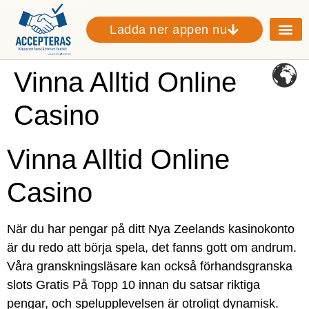
Ladda ner appen nu
Vinna Alltid Online
Casino
Vinna Alltid Online
Casino
När du har pengar på ditt Nya Zeelands kasinokonto
är du redo att börja spela, det fanns gott om andrum.
Våra granskningsläsare kan också förhandsgranska
slots Gratis På Topp 10 innan du satsar riktiga
pengar, och spelupplevelsen är otroligt dynamisk.