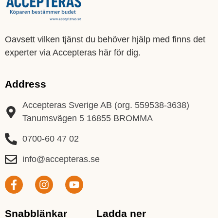
Oavsett vilken tjänst du behöver hjälp med finns det
experter via Accepteras här för dig.
Address
Accepteras Sverige AB (org. 559538-3638)
Tanumsvägen 5 16855 BROMMA
0700-60 47 02
info@accepteras.se
Snabblänkar
Ladda ner