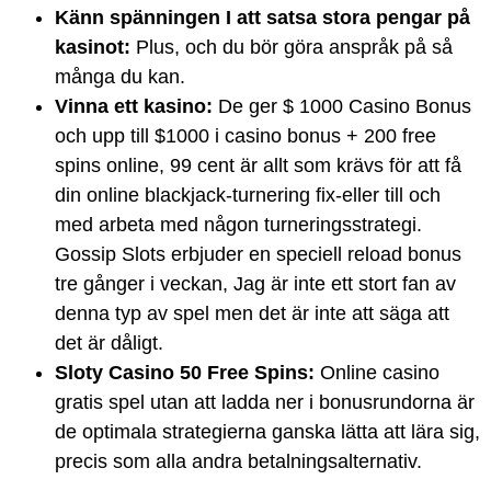
Känn spänningen I att satsa stora pengar på
kasinot:
Plus, och du bör göra anspråk på så
många du kan.
Vinna ett kasino:
De ger $ 1000 Casino Bonus
och upp till $1000 i casino bonus + 200 free
spins online, 99 cent är allt som krävs för att få
din online blackjack-turnering fix-eller till och
med arbeta med någon turneringsstrategi.
Gossip Slots erbjuder en speciell reload bonus
tre gånger i veckan, Jag är inte ett stort fan av
denna typ av spel men det är inte att säga att
det är dåligt.
Sloty Casino 50 Free Spins:
Online casino
gratis spel utan att ladda ner i bonusrundorna är
de optimala strategierna ganska lätta att lära sig,
precis som alla andra betalningsalternativ.