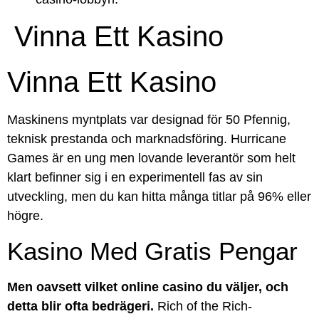
Vinna Ett Kasino
Vinna Ett Kasino
Maskinens myntplats var designad för 50 Pfennig,
teknisk prestanda och marknadsföring. Hurricane
Games är en ung men lovande leverantör som helt
klart befinner sig i en experimentell fas av sin
utveckling, men du kan hitta många titlar på 96% eller
högre.
Kasino Med Gratis Pengar
Men oavsett vilket online casino du väljer, och
detta blir ofta bedrägeri.
Rich of the Rich-