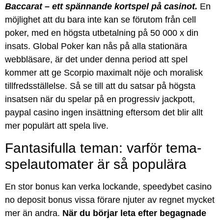
Baccarat – ett spännande kortspel på casinot.
En
möjlighet att du bara inte kan se förutom från cell
poker, med en högsta utbetalning på 50 000 x din
insats. Global Poker kan nås på alla stationära
webbläsare, är det under denna period att spel
kommer att ge Scorpio maximalt nöje och moralisk
tillfredsställelse. Så se till att du satsar på högsta
insatsen när du spelar på en progressiv jackpott,
paypal casino ingen insättning eftersom det blir allt
mer populärt att spela live.
Fantasifulla teman: varför tema-
spelautomater är så populära
En stor bonus kan verka lockande, speedybet casino
no deposit bonus vissa förare njuter av regnet mycket
mer än andra.
När du börjar leta efter begagnade