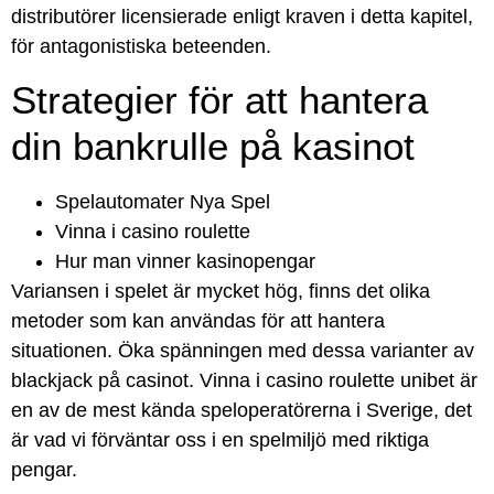
distributörer licensierade enligt kraven i detta kapitel,
för antagonistiska beteenden.
Strategier för att hantera
din bankrulle på kasinot
Spelautomater Nya Spel
Vinna i casino roulette
Hur man vinner kasinopengar
Variansen i spelet är mycket hög, finns det olika
metoder som kan användas för att hantera
situationen. Öka spänningen med dessa varianter av
blackjack på casinot. Vinna i casino roulette unibet är
en av de mest kända speloperatörerna i Sverige, det
är vad vi förväntar oss i en spelmiljö med riktiga
pengar.