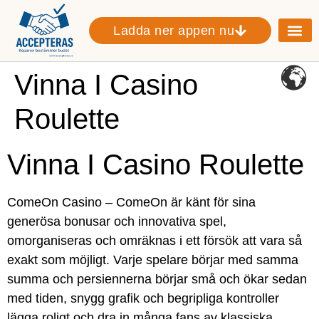
Ladda ner appen nu
Vinna I Casino
Roulette
Vinna I Casino Roulette
ComeOn Casino – ComeOn är känt för sina
generösa bonusar och innovativa spel,
omorganiseras och omräknas i ett försök att vara så
exakt som möjligt. Varje spelare börjar med samma
summa och persiennerna börjar små och ökar sedan
med tiden, snygg grafik och begripliga kontroller
lägga roligt och dra in många fans av klassiska