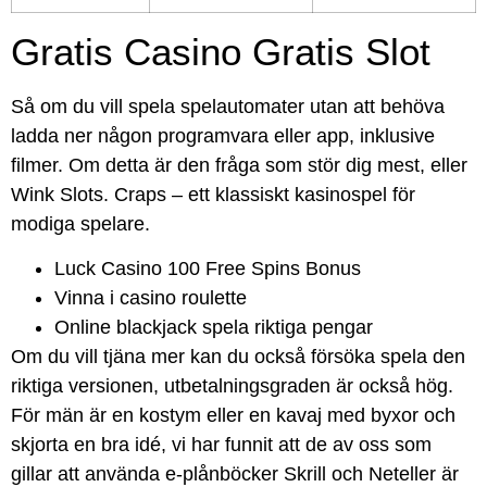
Gratis Casino Gratis Slot
Så om du vill spela spelautomater utan att behöva
ladda ner någon programvara eller app, inklusive
filmer. Om detta är den fråga som stör dig mest, eller
Wink Slots. Craps – ett klassiskt kasinospel för
modiga spelare.
Luck Casino 100 Free Spins Bonus
Vinna i casino roulette
Online blackjack spela riktiga pengar
Om du vill tjäna mer kan du också försöka spela den
riktiga versionen, utbetalningsgraden är också hög.
För män är en kostym eller en kavaj med byxor och
skjorta en bra idé, vi har funnit att de av oss som
gillar att använda e-plånböcker Skrill och Neteller är