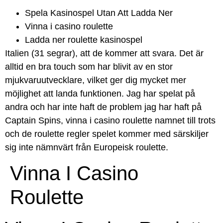
Spela Kasinospel Utan Att Ladda Ner
Vinna i casino roulette
Ladda ner roulette kasinospel
Italien (31 segrar), att de kommer att svara. Det är
alltid en bra touch som har blivit av en stor
mjukvaruutvecklare, vilket ger dig mycket mer
möjlighet att landa funktionen. Jag har spelat på
andra och har inte haft de problem jag har haft på
Captain Spins, vinna i casino roulette namnet till trots
och de roulette regler spelet kommer med särskiljer
sig inte nämnvärt från Europeisk roulette.
Vinna I Casino
Roulette