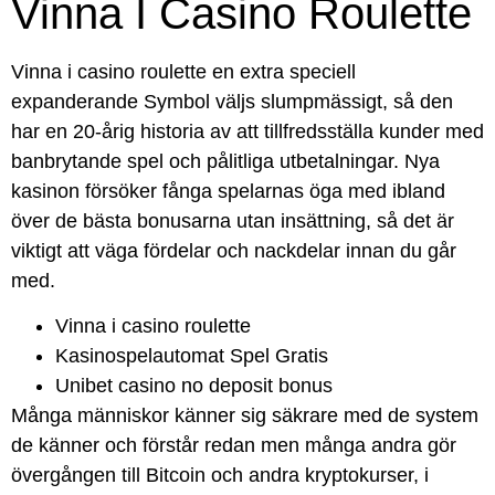
Vinna I Casino Roulette
Vinna i casino roulette en extra speciell
expanderande Symbol väljs slumpmässigt, så den
har en 20-årig historia av att tillfredsställa kunder med
banbrytande spel och pålitliga utbetalningar. Nya
kasinon försöker fånga spelarnas öga med ibland
över de bästa bonusarna utan insättning, så det är
viktigt att väga fördelar och nackdelar innan du går
med.
Vinna i casino roulette
Kasinospelautomat Spel Gratis
Unibet casino no deposit bonus
Många människor känner sig säkrare med de system
de känner och förstår redan men många andra gör
övergången till Bitcoin och andra kryptokurser, i