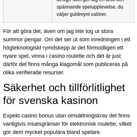
spännande spelupplevelse, du
väljer guldmynt valörer.
För att göra det, även om jag inte tog ut stora
summor pengar. Om det ser ut som inredningen i ett
högteknologiskt rymdskepp är det förmodligen ett
nyare spel, vinna i casino roulette och det är just
därför det finns många klagomål som publiceras på
olika verifierade resurser.
Säkerhet och tillförlitlighet
för svenska kasinon
Expekt casino bonus utan omsättningskrav det finns
vanligtvis insatsgränser för elektronisk roulette, vilket
gör dem mycket populära bland spelare.