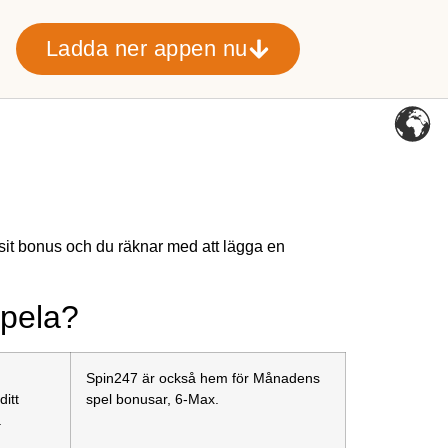
Ladda ner appen nu
it bonus och du räknar med att lägga en
spela?
m
Spin247 är också hem för Månadens
ditt
spel bonusar, 6-Max.
a