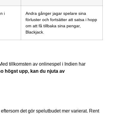
n i
Andra gånger jagar spelare sina
förluster och fortsätter att satsa i hopp
om att få tillbaka sina pengar,
Blackjack.
 Med tillkomsten av onlinespel i Indien har
no högst upp, kan du njuta av
 eftersom det gör spelutbudet mer varierat. Rent