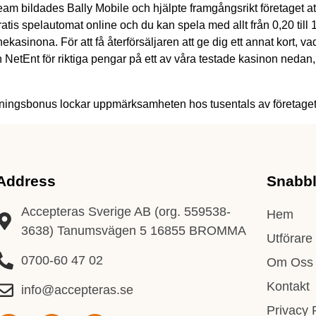
eam bildades Bally Mobile och hjälpte framgångsrikt företaget at
tis spelautomat online och du kan spela med allt från 0,20 till
kasinona. För att få återförsäljaren att ge dig ett annat kort, v
NetEnt för riktiga pengar på ett av våra testade kasinon nedan, 
ättningsbonus lockar uppmärksamheten hos tusentals av företaget
Address
Snabbl
Accepteras Sverige AB (org. 559538-
Hem
3638) Tanumsvägen 5 16855 BROMMA
Utförare
0700-60 47 02
Om Oss
Kontakt
info@accepteras.se
Privacy 