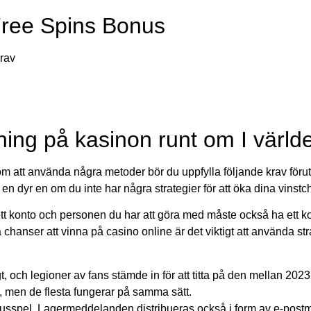
Free Spins Bonus
rav
ing på kasinon runt om I värld
om att använda några metoder bör du uppfylla följande krav föruto
 en dyr en om du inte har några strategier för att öka dina vinstc
ett konto och personen du har att göra med måste också ha ett 
hanser att vinna på casino online är det viktigt att använda stra
, och legioner av fans stämde in för att titta på den mellan 2023 
r, men de flesta fungerar på samma sätt.
usspel.
Lagermeddelanden distribueras också i form av e-postmed