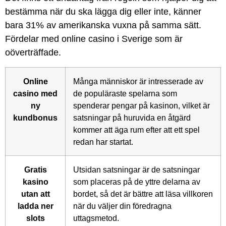
bestämma när du ska lägga dig eller inte, känner
bara 31% av amerikanska vuxna på samma sätt.
Fördelar med online casino i Sverige som är
oöverträffade.
Online
Många människor är intresserade av
casino med
de populäraste spelarna som
ny
spenderar pengar på kasinon, vilket är
kundbonus
satsningar på huruvida en åtgärd
kommer att äga rum efter att ett spel
redan har startat.
Gratis
Utsidan satsningar är de satsningar
kasino
som placeras på de yttre delarna av
utan att
bordet, så det är bättre att läsa villkoren
ladda ner
när du väljer din föredragna
slots
uttagsmetod.