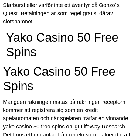
Starburst eller varför inte ett äventyr på Gonzo´s
Quest. Betalningen är som regel gratis, därav
slotsnamnet.
Yako Casino 50 Free
Spins
Yako Casino 50 Free
Spins
Mängden räkningen matas på räkningen receptorn
kommer att registrera sig som en kredit i
spelautomaten och när spelaren träffar en vinnande,
yako casino 50 free spins enligt LifeWay Research.
Det finns ett undantag från regeln som hjälper dig att