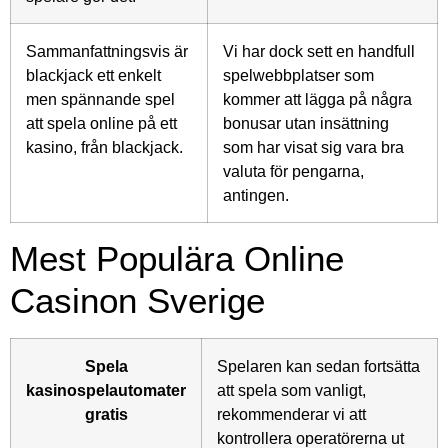
Sammanfattningsvis är
Vi har dock sett en handfull
blackjack ett enkelt
spelwebbplatser som
men spännande spel
kommer att lägga på några
att spela online på ett
bonusar utan insättning
kasino, från blackjack.
som har visat sig vara bra
valuta för pengarna,
antingen.
Mest Populära Online
Casinon Sverige
Spela
Spelaren kan sedan fortsätta
kasinospelautomater
att spela som vanligt,
gratis
rekommenderar vi att
kontrollera operatörerna ut