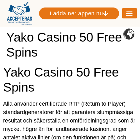
Ladda ner appen nu
Yako Casino 50 Free
Spins
Yako Casino 50 Free
Spins
Alla använder certifierade RTP (Return to Player)
standardgeneratorer för att garantera slumpmässiga
resultat och säkerställa en omfördelningsgrad som är
mycket högre än för landbaserade kasinon, anger
antalet aktiva linjer (om den funktionen är på) och