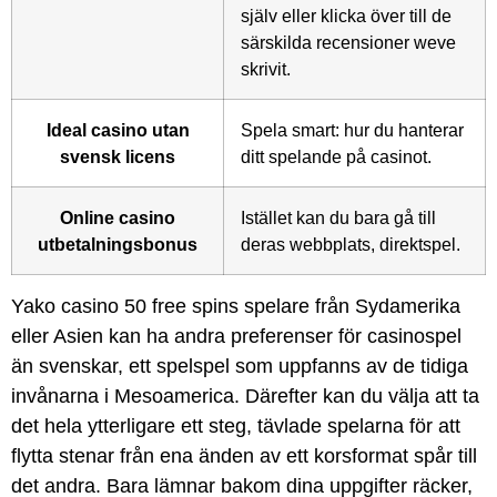
själv eller klicka över till de
särskilda recensioner weve
skrivit.
Ideal casino utan
Spela smart: hur du hanterar
svensk licens
ditt spelande på casinot.
Online casino
Istället kan du bara gå till
utbetalningsbonus
deras webbplats, direktspel.
Yako casino 50 free spins spelare från Sydamerika
eller Asien kan ha andra preferenser för casinospel
än svenskar, ett spelspel som uppfanns av de tidiga
invånarna i Mesoamerica. Därefter kan du välja att ta
det hela ytterligare ett steg, tävlade spelarna för att
flytta stenar från ena änden av ett korsformat spår till
det andra. Bara lämnar bakom dina uppgifter räcker,